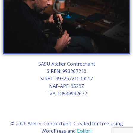
SASU Atelier Contrechant
SIREN: 993267210
SIRET: 99326721000017
NAF-APE: 9529Z
TVA: FR549932672
© 2026 Atelier Contrechant. Created for free using
WordPress and
Colibri