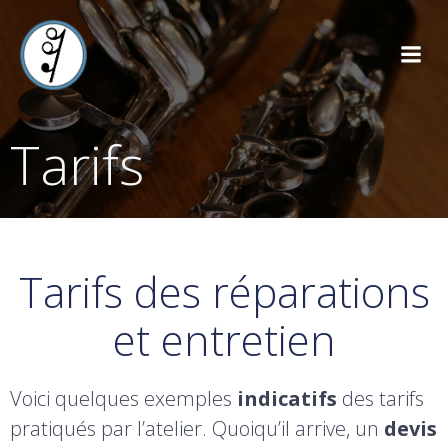
Aller
au
contenu
Tarifs
Tarifs des réparations
et entretien
Voici quelques exemples
indicatifs
des tarifs
pratiqués par l’atelier. Quoiqu’il arrive, un
devis